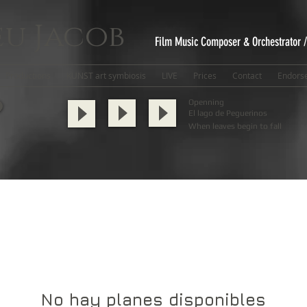
u Jacob
Film Music Composer & Orchestrator 
Productions
KUNST art symbiosis
LIVE
Prices
Contact
Endors
Openning
El lago de Peguerinos
When leaves begin to fall
No hay planes disponibles